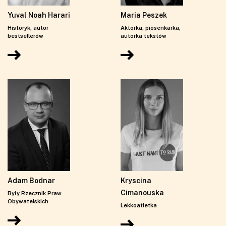
GALERIA ZDJĘĆ
Yuval Noah Harari
FILMY PROMOCYJNE
Maria Peszek
Historyk, autor
Aktorka, piosenkarka,
bestsellerów
autorka tekstów
Adam Bodnar
Kryscina
Cimanouska
Były Rzecznik Praw
Obywatelskich
Lekkoatletka