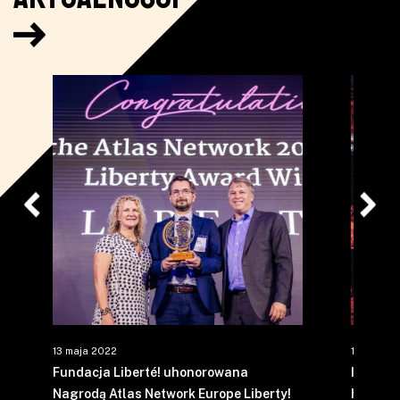
13 maja 2022
13 styczn
Fundacja Liberté! uhonorowana
Igrzysk
Nagrodą Atlas Network Europe Liberty!
hasłem 